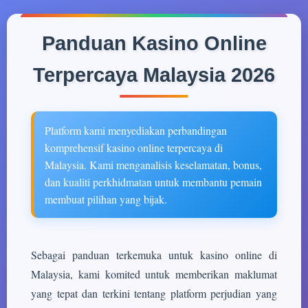
Panduan Kasino Online
Terpercaya Malaysia 2026
Platform kami menyediakan perbandingan
komprehensif kasino online terpercaya di
Malaysia. Kami menganalisis keselamatan, bonus,
dan kualiti perkhidmatan untuk membantu pemain
membuat pilihan yang bijak.
Sebagai panduan terkemuka untuk kasino online di
Malaysia, kami komited untuk memberikan maklumat
yang tepat dan terkini tentang platform perjudian yang