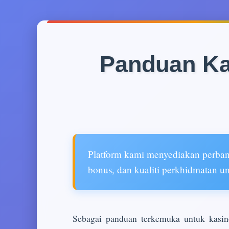
Panduan Ka
Platform kami menyediakan perband
bonus, dan kualiti perkhidmatan 
Sebagai panduan terkemuka untuk kasin