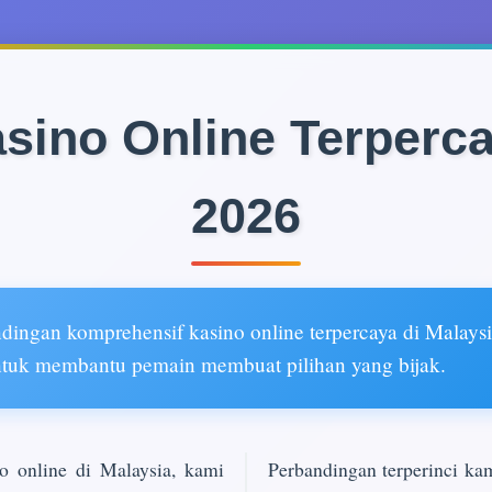
sino Online Terperca
2026
ingan komprehensif kasino online terpercaya di Malays
untuk membantu pemain membuat pilihan yang bijak.
o online di Malaysia, kami
Perbandingan terperinci ka