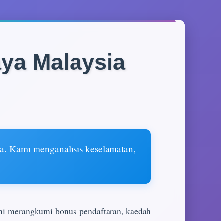
ya Malaysia
ia. Kami menganalisis keselamatan,
mi merangkumi bonus pendaftaran, kaedah