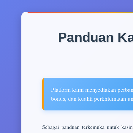
Panduan Ka
Platform kami menyediakan perband
bonus, dan kualiti perkhidmatan 
Sebagai panduan terkemuka untuk kasin